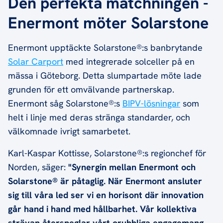
Den perfekta matchningen -
Enermont möter Solarstone
Enermont upptäckte Solarstone®:s banbrytande
Solar Carport
med integrerade solceller på en
mässa i Göteborg. Detta slumpartade möte lade
grunden för ett omvälvande partnerskap.
Enermont såg Solarstone®:s
BIPV-lösningar
som
helt i linje med deras stränga standarder, och
välkomnade ivrigt samarbetet.
Karl-Kaspar Kottisse, Solarstone®:s regionchef för
Norden, säger:
"Synergin mellan Enermont och
Solarstone® är påtaglig. När Enermont ansluter
sig till våra led ser vi en horisont där innovation
går hand i hand med hållbarhet. Vår kollektiva
strävan återspeglar vårt orubbliga engagemang