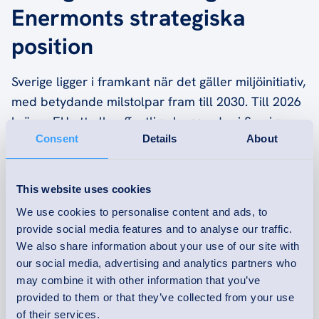
Enermonts strategiska
position
Sverige ligger i framkant när det gäller miljöinitiativ,
med betydande milstolpar fram till 2030. Till 2026
kräver EU att alla offentliga byggnader i Sverige
Consent
Details
About
ska integrera solceller, antingen på taken eller på
fasaderna. Kombinationen av höga elkostnader i
SE4-regionen och de kommande renoveringarna av
This website uses cookies
1970-talshus skapar en gynnsam jordmån för
We use cookies to personalise content and ads, to
solceller.
provide social media features and to analyse our traffic.
We also share information about your use of our site with
Enermont har en strategisk position i södra Sverige
our social media, advertising and analytics partners who
och är väl rustat för att tillgodose denna växande
may combine it with other information that you’ve
efterfrågan. Generösa
statliga subventioner
gör
provided to them or that they’ve collected from your use
investeringar i solenergi ännu mer lockande. I
of their services.