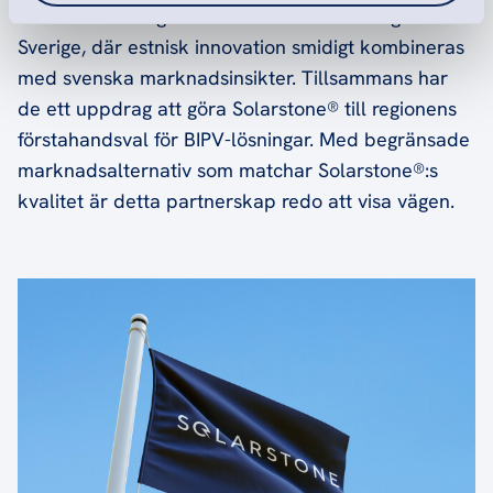
Enermont ser sig som Solarstone®:s förlängda arm i
Sverige, där estnisk innovation smidigt kombineras
med svenska marknadsinsikter. Tillsammans har
de ett uppdrag att göra Solarstone® till regionens
förstahandsval för BIPV-lösningar. Med begränsade
marknadsalternativ som matchar Solarstone®:s
kvalitet är detta partnerskap redo att visa vägen.